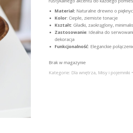
rustykalnego akcentu do każdego pomies
Materiał:
Naturalne drewno o pięknyc
Kolor
: Ciepłe, ziemiste tonacje
Kształt
: Gładki, zaokrąglony, minimal
Zastosowanie
: Idealna do serwowan
dekoracja
Funkcjonalność
: Eleganckie połączeni
Brak w magazynie
Kategorie:
Dla wnętrza
,
Misy i pojemniki