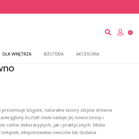
DLA WNĘTRZA
BIŻUTERIA
AKCESORIA
wno
a prezentuje bogate, naturalne wzory słojów drewna
 zaokrąglony kształt miski nadaje jej nowoczesny i
do celów dekoracyjnych, jak i praktycznych. Miska
przekąsek, eksponowania owoców lub dodania