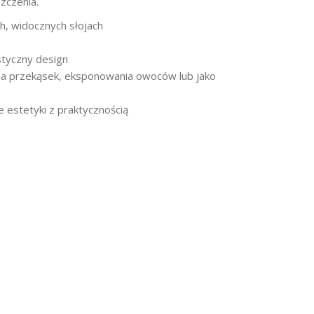
zczenia.
h, widocznych słojach
istyczny design
ia przekąsek, eksponowania owoców lub jako
e estetyki z praktycznością