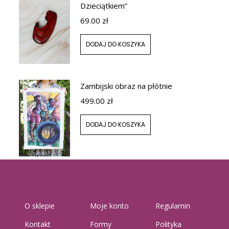
Dzieciątkiem”
69.00
zł
DODAJ DO KOSZYKA
Zambijski obraz na płótnie
499.00
zł
DODAJ DO KOSZYKA
O sklepie
Moje konto
Regulamin
Kontakt
Formy
Polityka