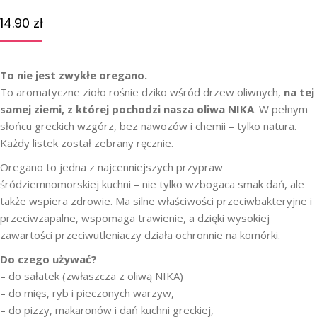
14.90
zł
To nie jest zwykłe oregano.
To aromatyczne zioło rośnie dziko wśród drzew oliwnych,
na tej
samej ziemi, z której pochodzi nasza oliwa NIKA
. W pełnym
słońcu greckich wzgórz, bez nawozów i chemii – tylko natura.
Każdy listek został zebrany ręcznie.
Oregano to jedna z najcenniejszych przypraw
śródziemnomorskiej kuchni – nie tylko wzbogaca smak dań, ale
także wspiera zdrowie. Ma silne właściwości przeciwbakteryjne i
przeciwzapalne, wspomaga trawienie, a dzięki wysokiej
zawartości przeciwutleniaczy działa ochronnie na komórki.
Do czego używać?
– do sałatek (zwłaszcza z oliwą NIKA)
– do mięs, ryb i pieczonych warzyw,
– do pizzy, makaronów i dań kuchni greckiej,