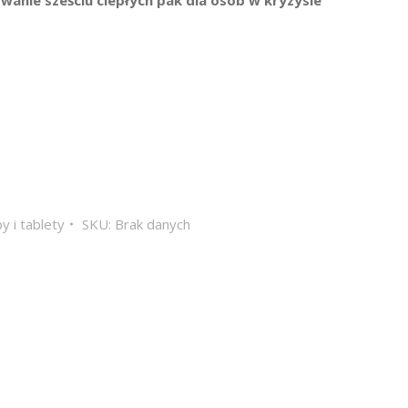
wanie sześciu ciepłych pak dla osób w kryzysie
y i tablety
SKU:
Brak danych