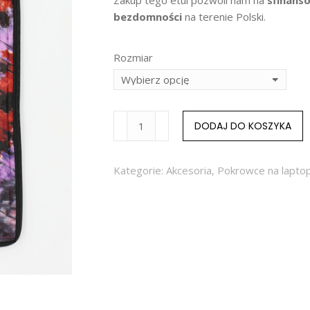
Zakup tego etui pozwoli nam na
sfinanso
bezdomności
na terenie Polski.
Rozmiar
DODAJ DO KOSZYKA
Kategorie:
Akcesoria
,
Pokrowce na laptop