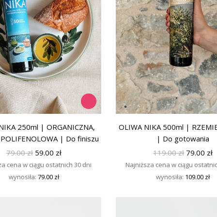
NIKA 250ml | ORGANICZNA,
OLIWA NIKA 500ml | RZEMI
OLIFENOLOWA | Do finiszu
| Do gotowania
79.00
zł
59.00
zł
119.00
zł
79.00
zł
za cena w ciągu ostatnich 30 dni
Najniższa cena w ciągu ostatnic
wynosiła:
79.00
zł
wynosiła:
109.00
zł