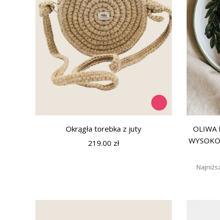
Okrągła torebka z juty
OLIWA 
WYSOKOP
219.00
zł
Najniżs