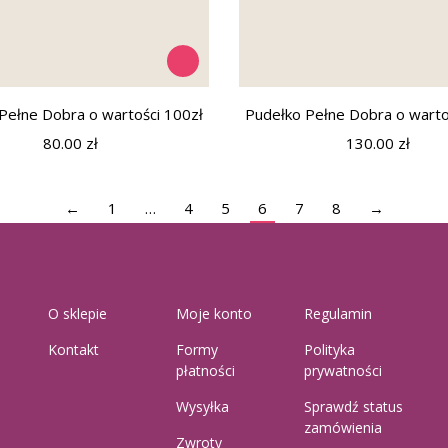
Pełne Dobra o wartości 100zł
Pudełko Pełne Dobra o warto
80.00
zł
130.00
zł
←
1
…
4
5
6
7
8
→
O sklepie
Moje konto
Regulamin
Kontakt
Formy
Polityka
płatności
prywatności
Wysyłka
Sprawdź status
zamówienia
Zwroty