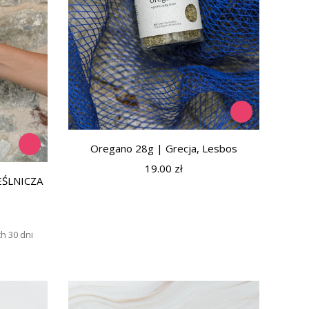
Oregano 28g | Grecja, Lesbos
19.00
zł
EŚLNICZA
h 30 dni