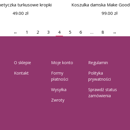
etyczka turkusowe kropki
Koszulka damska Make Good
49.00
zł
99.00
zł
←
1
2
3
4
5
6
…
8
→
O sklepie
Moje konto
Regulamin
Kontakt
Formy
Polityka
płatności
prywatności
Wysyłka
Sprawdź status
zamówienia
Zwroty